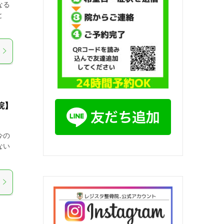
なる
と
院】
今の
ない