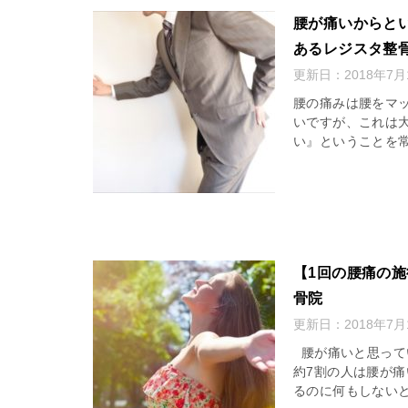
腰が痛いからと
あるレジスタ整
更新日：
2018年7月
腰の痛みは腰をマ
いですが、これは
い』ということを常
【1回の腰痛の
骨院
更新日：
2018年7月
腰が痛いと思ってい
約7割の人は腰が
るのに何もしないと