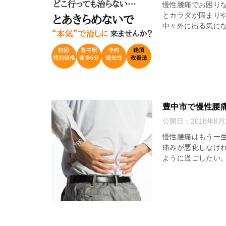
慢性腰痛でお困り
とカラダが固まり
中々外に出る気にな
豊中市で慢性腰
公開日：
2018年8月
慢性腰痛はもう一
痛みが悪化しなけ
ように過ごしたい。