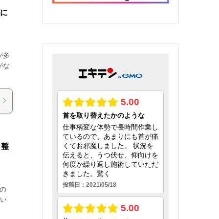
駅に
が多
がな
タ整
の
てい