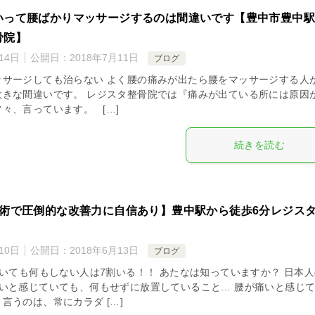
いって腰ばかりマッサージするのは間違いです【豊中市豊中
骨院】
14日
公開日：
2018年7月11日
ブログ
ッサージしても治らない よく腰の痛みが出たら腰をマッサージする人
大きな間違いです。 レジスタ整骨院では『痛みが出ている所には原因
々、言っています。 […]
続きを読む
施術で圧倒的な改善力に自信あり】豊中駅から徒歩6分レジス
10日
公開日：
2018年6月13日
ブログ
ても何もしない人は7割いる！！ あたなは知っていますか？ 日本人
痛いと感じていても、何もせずに放置していること… 腰が痛いと感じ
言うのは、常にカラダ […]