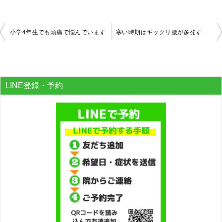
投
小学4年生でも頭痛で悩んでいます
寒い時期はギックリ腰が多発する！？
稿
ナ
ビ
LINE登録・予約
ゲ
ー
シ
ョ
ン